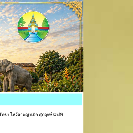
ทธา ไหว้สาพญาเบิก ศุภฤกษ์ นำสิริ