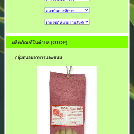
ผลิตภัณฑ์ในตำบล (OTOP)
กลุ่มถนอมอาหารและขนม