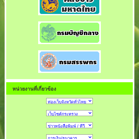
หน่วยงานที่เกี่ยวข้อง