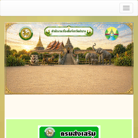
Toggl
naviga